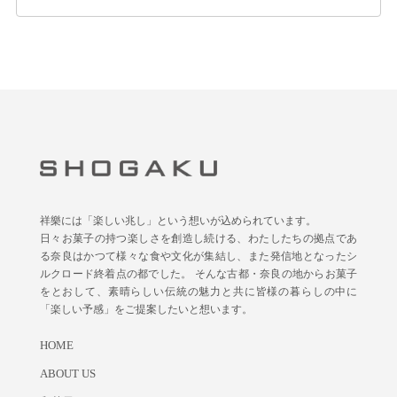
祥樂には「楽しい兆し」という想いが込められています。
日々お菓子の持つ楽しさを創造し続ける、わたしたちの拠点であ
る奈良はかつて様々な食や文化が集結し、また発信地となったシ
ルクロード終着点の都でした。 そんな古都・奈良の地からお菓子
をとおして、素晴らしい伝統の魅力と共に皆様の暮らしの中に
「楽しい予感」をご提案したいと想います。
HOME
ABOUT US