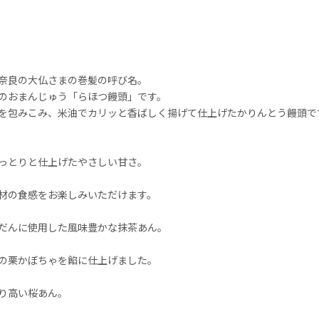
奈良の大仏さまの巻髪の呼び名。
のおまんじゅう「らほつ饅頭」です。
を包みこみ、米油でカリッと香ばしく揚げて仕上げたかりんとう饅頭で
っとりと仕上げたやさしい甘さ。
材の食感をお楽しみいただけます。
だんに使用した風味豊かな抹茶あん。
の栗かぼちゃを餡に仕上げました。
り高い桜あん。