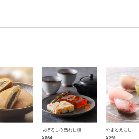
まぼろしの熟れし梅
やまとえにし
¥864
¥291