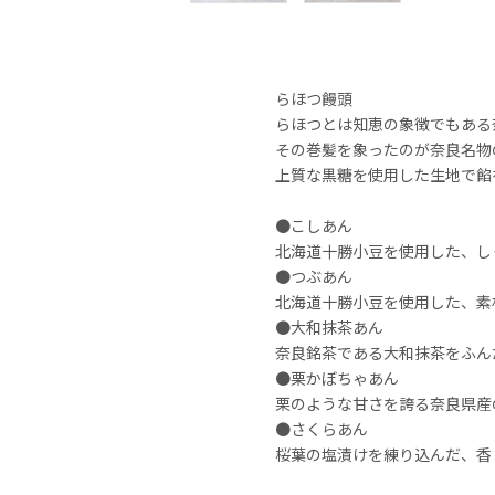
らほつ饅頭
らほつとは知恵の象徴でもある
その巻髪を象ったのが奈良名物
上質な黒糖を使用した生地で餡
●こしあん
北海道十勝小豆を使用した、し
●つぶあん
北海道十勝小豆を使用した、素
●大和抹茶あん
奈良銘茶である大和抹茶をふん
●栗かぼちゃあん
栗のような甘さを誇る奈良県産
●さくらあん
桜葉の塩漬けを練り込んだ、香