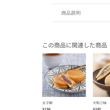
商品説明
この商品に関連した商品
太子餅
大和三昧
¥194
¥345