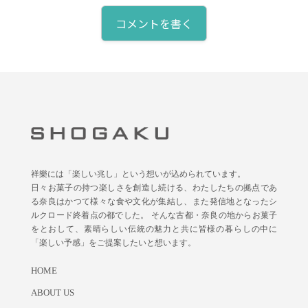
コメントを書く
祥樂には「楽しい兆し」という想いが込められています。
日々お菓子の持つ楽しさを創造し続ける、わたしたちの拠点であ
る奈良はかつて様々な食や文化が集結し、また発信地となったシ
ルクロード終着点の都でした。 そんな古都・奈良の地からお菓子
をとおして、素晴らしい伝統の魅力と共に皆様の暮らしの中に
「楽しい予感」をご提案したいと想います。
HOME
ABOUT US