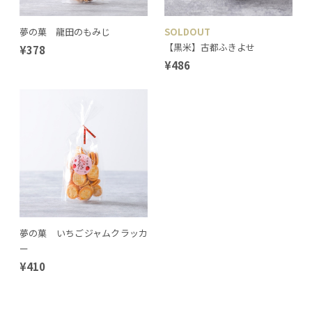
夢の菓 龍田のもみじ
SOLDOUT
【黒米】古都ふきよせ
¥378
¥486
夢の菓 いちごジャムクラッカ
ー
¥410