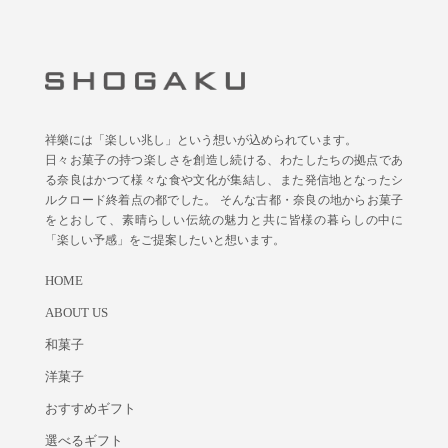
祥樂には「楽しい兆し」という想いが込められています。
日々お菓子の持つ楽しさを創造し続ける、わたしたちの拠点であ
る奈良はかつて様々な食や文化が集結し、また発信地となったシ
ルクロード終着点の都でした。 そんな古都・奈良の地からお菓子
をとおして、素晴らしい伝統の魅力と共に皆様の暮らしの中に
「楽しい予感」をご提案したいと想います。
HOME
ABOUT US
和菓子
洋菓子
おすすめギフト
選べるギフト