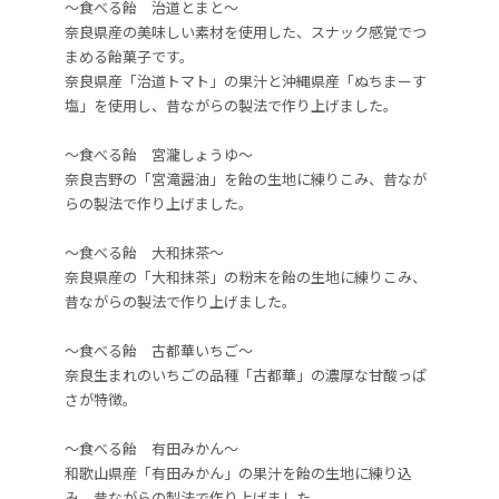
～食べる飴 治道とまと～
奈良県産の美味しい素材を使用した、スナック感覚でつ
まめる飴菓子です。
奈良県産「治道トマト」の果汁と沖縄県産「ぬちまーす
塩」を使用し、昔ながらの製法で作り上げました。
～食べる飴 宮瀧しょうゆ～
奈良吉野の「宮滝醤油」を飴の生地に練りこみ、昔なが
らの製法で作り上げました。
～食べる飴 大和抹茶～
奈良県産の「大和抹茶」の粉末を飴の生地に練りこみ、
昔ながらの製法で作り上げました。
～食べる飴 古都華いちご～
奈良生まれのいちごの品種「古都華」の濃厚な甘酸っぱ
さが特徴。
～食べる飴 有田みかん～
和歌山県産「有田みかん」の果汁を飴の生地に練り込
み、昔ながらの製法で作り上げました。