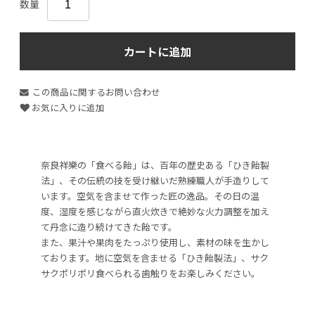
数量
カートに追加
この商品に関するお問い合わせ
お気に入りに追加
奈良祥樂の「食べる飴」は、百年の歴史ある「ひき飴製
法」、その伝統の技を受け継いだ熟練職人が手造りして
います。空気を含ませて作った匠の逸品。その日の温
度、湿度を感じながら直火炊きで絶妙な火力調整を加え
て丹念に造り続けてきた飴です。
また、果汁や果肉をたっぷり使用し、素材の味を生かし
ております。地に空気を含ませる「ひき飴製法」、サク
サクポリポリ食べられる歯触りをお楽しみください。