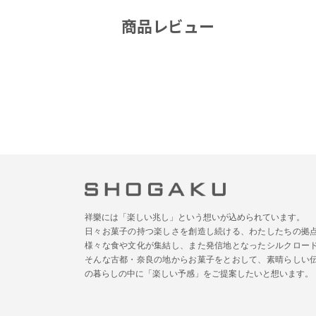
商品レビュー
祥樂には「楽しい兆し」という想いが込められています。
日々お菓子の持つ楽しさを創造し続ける、わたしたちの拠
様々な食や文化が集結し、また発信地となったシルクロー
そんな古都・奈良の地からお菓子をとおして、素晴らしい
の暮らしの中に「楽しい予感」をご提案したいと想います。