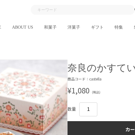
E
ABOUT US
和菓子
洋菓子
ギフト
特集
奈良のかすて
商品コード：castella
¥1,080
(税込)
数量
カー