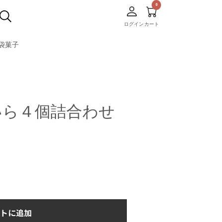
ログイン
カート
袋菓子
いら４個詰合わせ
トに追加