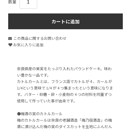
数量
カートに追加
この商品に関するお問い合わせ
お気に入りに追加
奈良県産の果実をたっぷり入れたパウンドケーキ。味わ
い豊かな一品です。
カトルカールとは、フランス語でカトルが４、カールが
1/4という意味で 1/4 が 4 つ集まったという意味になりま
す。バター・砂糖・卵・小麦粉の 4 つの材料を同量ずつ
使用して作っていた事が由来です。
●梅酒の実のカトルカール
梅のカトルカールは奈良の老舗酒造「梅乃宿酒造」の梅
酒に漬け込んだ梅の実のダイスカットを生地にふんだん