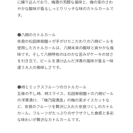
に練り込んでおり、梅酒の芳醇な風味と、梅の実のさわ
やかな酸味が香るしっとりリッチな味のカトルカールで
す。
●八朔のカトルカール
奈良の松田果樹園＋が手がけたこだわりの八朔ピールを
使用したカトルカールは、八朔本来の酸味と爽やかな風
味です。そして八朔特有のほのかな苦みがケーキの甘さ
を引き立て、ピールを漬け込んだ洋酒の風味が香る一味
違う大人の美味しさです。
●柿とミックスフルーツのカトルカール
五條の干し柿、柿スライス、松田果樹園＋の八朔ピール
の洋酒漬け、「梅乃宿酒造」の梅の実ダイスカットな
ど、奈良のフルーツを贅沢に入れた奈良づくしのカトル
カール。フルーツがたっぷりのザクザクした食感と多彩
な味わいが贅沢なカトルカールです。