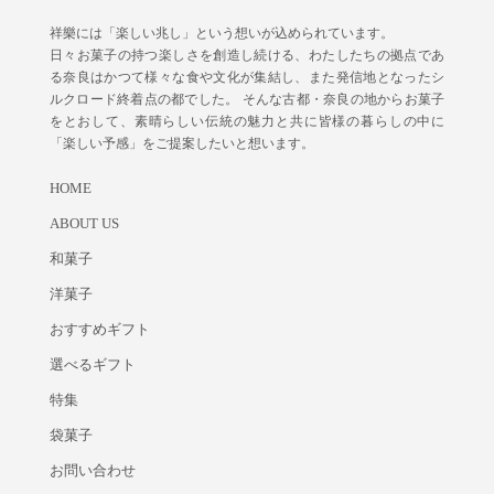
祥樂には「楽しい兆し」という想いが込められています。
日々お菓子の持つ楽しさを創造し続ける、わたしたちの拠点であ
る奈良はかつて様々な食や文化が集結し、また発信地となったシ
ルクロード終着点の都でした。 そんな古都・奈良の地からお菓子
をとおして、素晴らしい伝統の魅力と共に皆様の暮らしの中に
「楽しい予感」をご提案したいと想います。
HOME
ABOUT US
和菓子
洋菓子
おすすめギフト
選べるギフト
特集
袋菓子
お問い合わせ