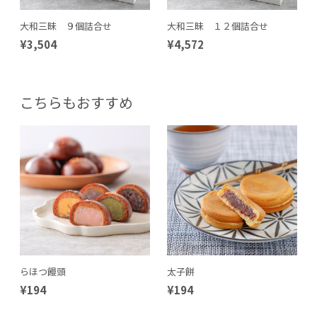
大和三昧 ９個詰合せ
大和三昧 １２個詰合せ
¥3,504
¥4,572
こちらもおすすめ
らほつ饅頭
太子餅
¥194
¥194