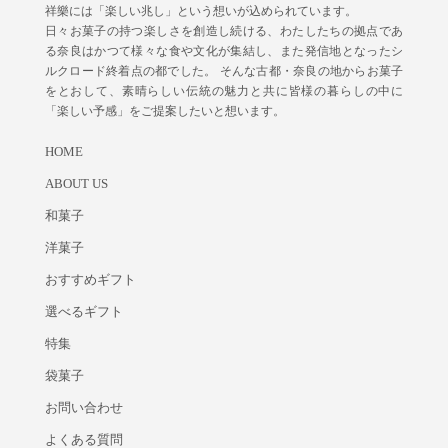
祥樂には「楽しい兆し」という想いが込められています。
日々お菓子の持つ楽しさを創造し続ける、わたしたちの拠点であ
る奈良はかつて様々な食や文化が集結し、また発信地となったシ
ルクロード終着点の都でした。 そんな古都・奈良の地からお菓子
をとおして、素晴らしい伝統の魅力と共に皆様の暮らしの中に
「楽しい予感」をご提案したいと想います。
HOME
ABOUT US
和菓子
洋菓子
おすすめギフト
選べるギフト
特集
袋菓子
お問い合わせ
よくある質問