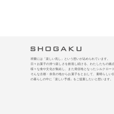
祥樂には「楽しい兆し」という想いが込められています。
日々お菓子の持つ楽しさを創造し続ける、わたしたちの拠
様々な食や文化が集結し、また発信地となったシルクロー
そんな古都・奈良の地からお菓子をとおして、素晴らしい
の暮らしの中に「楽しい予感」をご提案したいと想います。