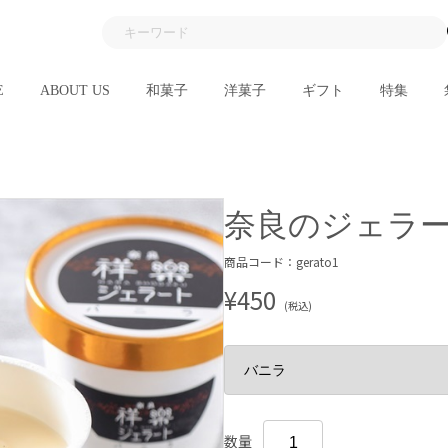
E
ABOUT US
和菓子
洋菓子
ギフト
特集
奈良のジェラ
商品コード：gerato1
¥450
(税込)
数量