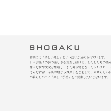
祥樂には「楽しい兆し」という想いが込められています。
日々お菓子の持つ楽しさを創造し続ける、わたしたちの拠
様々な食や文化が集結し、また発信地となったシルクロー
そんな古都・奈良の地からお菓子をとおして、素晴らしい
の暮らしの中に「楽しい予感」をご提案したいと想います。