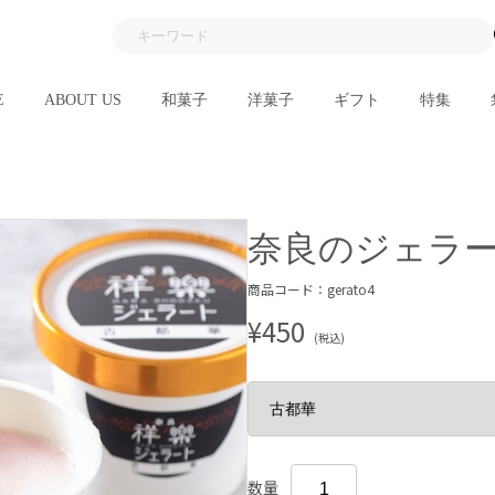
E
ABOUT US
和菓子
洋菓子
ギフト
特集
奈良のジェラ
商品コード：gerato4
¥450
(税込)
数量