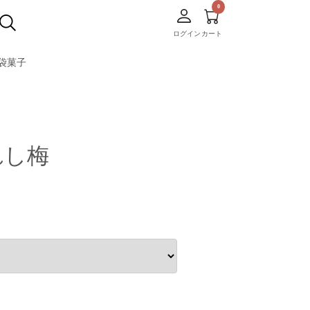
ログイン
カート
袋菓子
れし梅