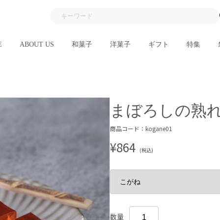
E
ABOUT US
和菓子
洋菓子
ギフト
特集
まぼろしの熟
商品コード：kogane01
¥864
(税込)
数量