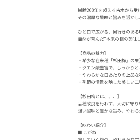
樹齢200年を超える古木から
その濃厚な酸味と旨みを活かし
ひと口で広がる、奥行きのある
自然が育んだ“本来の梅の美味
【商品の魅力】
・希少な在来種「杉田梅」の果
・クエン酸豊富で、しっかりと
・やわらかな口あたりの上品な
・季節の情景を映した美しい二
【杉田梅とは、、、】
品種改良を行わず、大切に守り
強い酸味と豊かな旨み、やわら
【味わい紹介】
■ こがね
熟していく梅の、やわらかな甘