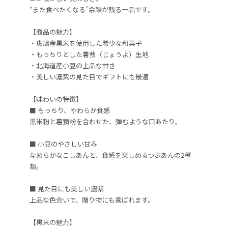
“また食べたくなる”余韻が残る一品です。
【商品の魅力】
・斑鳩産黒米を使用した希少な和菓子
・もっちりとした薯蕷（じょうよ）生地
・北海道産小豆の上品な甘さ
・美しい濃紫の見た目でギフトにも最適
【味わいの特徴】
■ もっちり、やわらか食感
黒米粉と薯蕷粉を合わせた、弾むような口あたり。
■ 小豆のやさしい甘み
なめらかなこしあんと、食感を楽しめるつぶあんの2種
類。
■ 見た目にも美しい濃紫
上品な色合いで、贈り物にも喜ばれます。
【黒米の魅力】