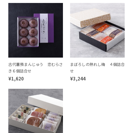
古代薯蕷まんじゅう 恋むらさ
まぼろしの熟れし梅 ４個詰合
き６個詰合せ
せ
¥1,620
¥3,244