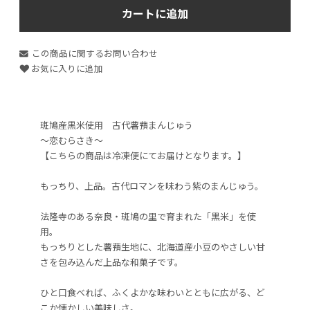
カートに追加
この商品に関するお問い合わせ
お気に入りに追加
斑鳩産黒米使用 古代薯蕷まんじゅう
～恋むらさき～
【こちらの商品は冷凍便にてお届けとなります。】
もっちり、上品。古代ロマンを味わう紫のまんじゅう。
法隆寺のある奈良・斑鳩の里で育まれた「黒米」を使
用。
もっちりとした薯蕷生地に、北海道産小豆のやさしい甘
さを包み込んだ上品な和菓子です。
ひと口食べれば、ふくよかな味わいとともに広がる、ど
こか懐かしい美味しさ。