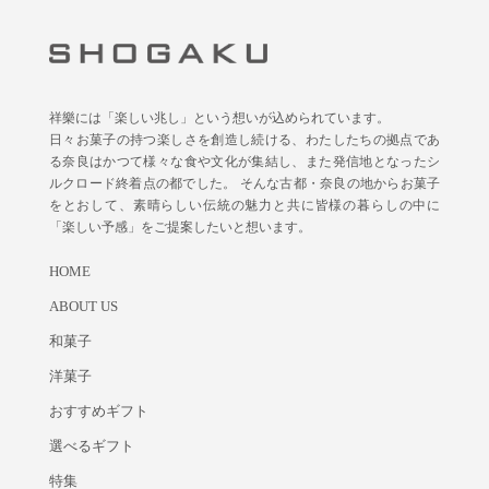
祥樂には「楽しい兆し」という想いが込められています。
日々お菓子の持つ楽しさを創造し続ける、わたしたちの拠点であ
る奈良はかつて様々な食や文化が集結し、また発信地となったシ
ルクロード終着点の都でした。 そんな古都・奈良の地からお菓子
をとおして、素晴らしい伝統の魅力と共に皆様の暮らしの中に
「楽しい予感」をご提案したいと想います。
HOME
ABOUT US
和菓子
洋菓子
おすすめギフト
選べるギフト
特集