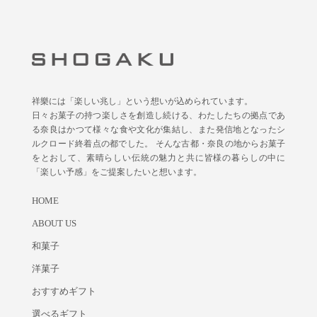
祥樂には「楽しい兆し」という想いが込められています。
日々お菓子の持つ楽しさを創造し続ける、わたしたちの拠点であ
る奈良はかつて様々な食や文化が集結し、また発信地となったシ
ルクロード終着点の都でした。 そんな古都・奈良の地からお菓子
をとおして、素晴らしい伝統の魅力と共に皆様の暮らしの中に
「楽しい予感」をご提案したいと想います。
HOME
ABOUT US
和菓子
洋菓子
おすすめギフト
選べるギフト