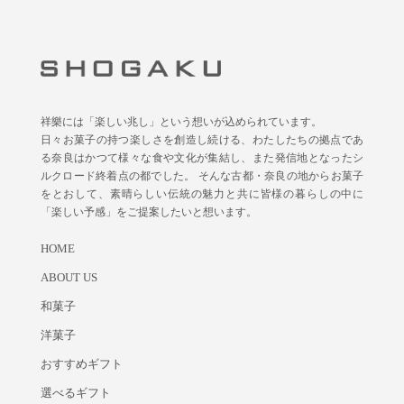
祥樂には「楽しい兆し」という想いが込められています。
日々お菓子の持つ楽しさを創造し続ける、わたしたちの拠点であ
る奈良はかつて様々な食や文化が集結し、また発信地となったシ
ルクロード終着点の都でした。 そんな古都・奈良の地からお菓子
をとおして、素晴らしい伝統の魅力と共に皆様の暮らしの中に
「楽しい予感」をご提案したいと想います。
HOME
ABOUT US
和菓子
洋菓子
おすすめギフト
選べるギフト