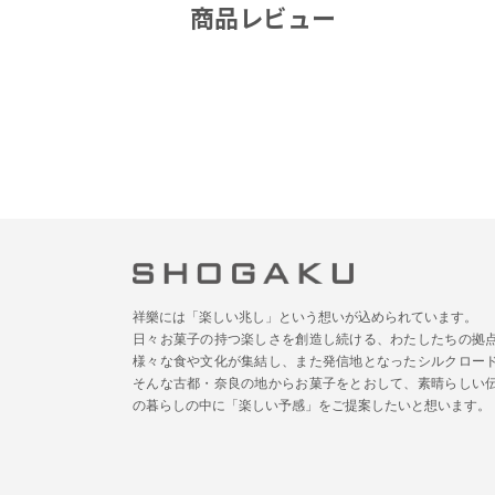
商品レビュー
祥樂には「楽しい兆し」という想いが込められています。
日々お菓子の持つ楽しさを創造し続ける、わたしたちの拠
様々な食や文化が集結し、また発信地となったシルクロー
そんな古都・奈良の地からお菓子をとおして、素晴らしい
の暮らしの中に「楽しい予感」をご提案したいと想います。