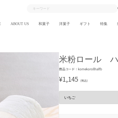
E
ABOUT US
和菓子
洋菓子
ギフト
特集
米粉ロール 
商品コード：komekorollhalfb
¥1,145
(税込)