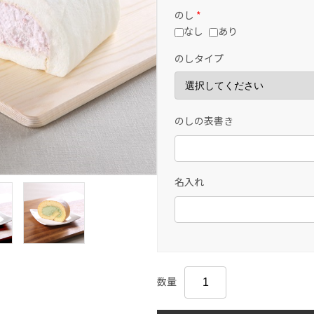
のし
*
なし
あり
のしタイプ
のしの表書き
名入れ
数量