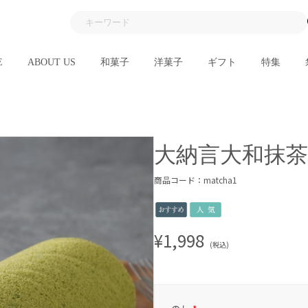
E
ABOUT US
和菓子
洋菓子
ギフト
特集
大納言大和抹
商品コード：matcha1
¥1,998
(税込)