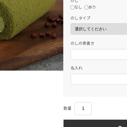
のし
*
なし
あり
のしタイプ
のしの表書き
名入れ
数量