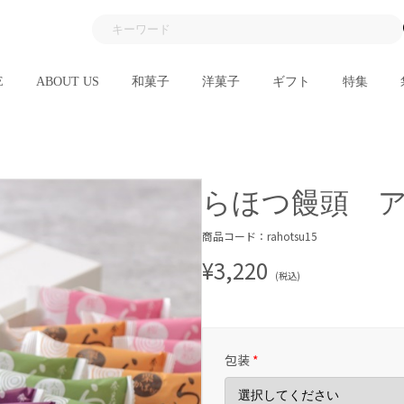
E
ABOUT US
和菓子
洋菓子
ギフト
特集
らほつ饅頭 
商品コード：rahotsu15
¥3,220
(税込)
包装
*