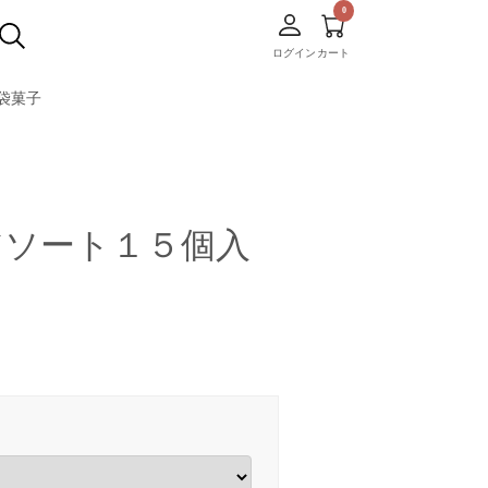
ログイン
カート
袋菓子
アソート１５個入