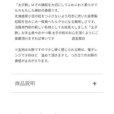
「太子餅」はその調和を大切にしてふわふわと柔らかで
もちもちした絶妙の食感です。
北海道産小豆の粒をつぶさないよう丹念に炊いた自家製
粒餡を包みこみ一度食べたらクセになる美味しさです。
法隆寺門前の新しい名物としてお目見えしました「太子
餅」お手土産やおやつ等 太子の和のお心を頂くようにご
愛顧頂けますれば幸いです 店主敬白
※生地はお餅ですので少し硬く感じられる時は、電子レ
ンジで８秒ほど 温めて頂きますと、つき立てのお餅の
食感がよみがえります。
商品説明