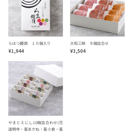
らほつ饅頭 １０個入り
大和三昧 ９個詰合せ
¥1,944
¥3,504
やまとえにし10個詰合わせ(花
道明寺・葛あかね・葛小倉・葛