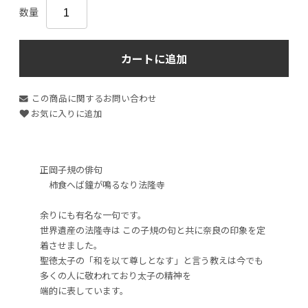
数量
カートに追加
この商品に関するお問い合わせ
お気に入りに追加
正岡子規の俳句
柿食へば鐘が鳴るなり法隆寺
余りにも有名な一句です。
世界遺産の法隆寺は この子規の句と共に奈良の印象を定
着させました。
聖徳太子の「和を以て尊しとなす」と言う教えは今でも
多くの人に敬われており太子の精神を
端的に表しています。