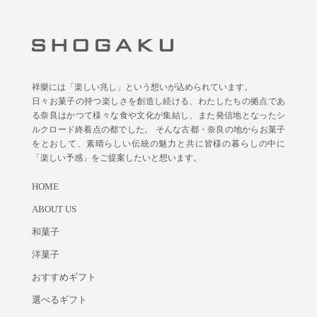
祥樂には「楽しい兆し」という想いが込められています。
日々お菓子の持つ楽しさを創造し続ける、わたしたちの拠点であ
る奈良はかつて様々な食や文化が集結し、また発信地となったシ
ルクロード終着点の都でした。 そんな古都・奈良の地からお菓子
をとおして、素晴らしい伝統の魅力と共に皆様の暮らしの中に
「楽しい予感」をご提案したいと想います。
HOME
ABOUT US
和菓子
洋菓子
おすすめギフト
選べるギフト