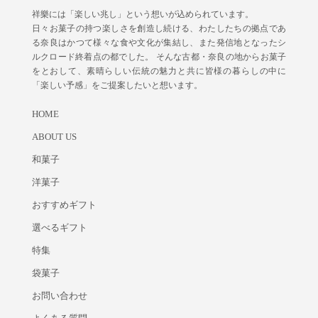
祥樂には「楽しい兆し」という想いが込められています。
日々お菓子の持つ楽しさを創造し続ける、わたしたちの拠点であ
る奈良はかつて様々な食や文化が集結し、また発信地となったシ
ルクロード終着点の都でした。 そんな古都・奈良の地からお菓子
をとおして、素晴らしい伝統の魅力と共に皆様の暮らしの中に
「楽しい予感」をご提案したいと想います。
HOME
ABOUT US
和菓子
洋菓子
おすすめギフト
選べるギフト
特集
袋菓子
お問い合わせ