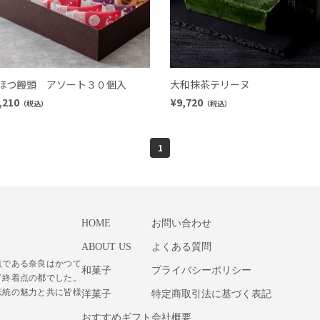
ほつ饅頭 アソート３０個入
大和抹茶テリーヌ
,210
¥9,720
（税込）
（税込）
1
HOME
お問い合わせ
ABOUT US
よくある質問
点である奈良はかつて
和菓子
プライバシーポリシー
ド終着点の都でした。
伝統の魅力と共に皆様
洋菓子
特定商取引法に基づく表記
おすすめギフト
会社概要