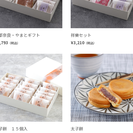
都奈良・やまとギフト
祥樂セット
,793
¥3,210
（税込）
（税込）
子餅 １５個入
太子餅