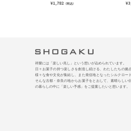
¥1,782
¥3
（税込）
祥樂には「楽しい兆し」という想いが込められています。
日々お菓子の持つ楽しさを創造し続ける、わたしたちの拠
様々な食や文化が集結し、また発信地となったシルクロー
そんな古都・奈良の地からお菓子をとおして、素晴らしい
の暮らしの中に「楽しい予感」をご提案したいと想います。