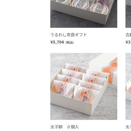
うるわし奈良ギフト
古
¥5,704
¥3
（税込）
太子餅 ８個入
太