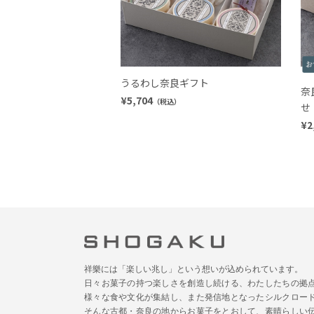
うるわし奈良ギフト
奈
¥5,704
（税込）
せ
¥2
祥樂には「楽しい兆し」という想いが込められています。
日々お菓子の持つ楽しさを創造し続ける、わたしたちの拠
様々な食や文化が集結し、また発信地となったシルクロー
そんな古都・奈良の地からお菓子をとおして、素晴らしい