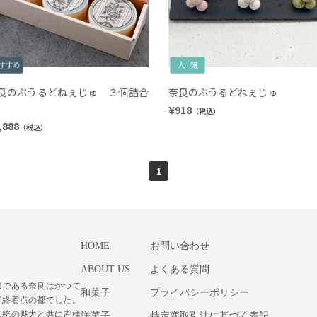
良のぶうるどねぇじゅ ３個詰合
奈良のぶうるどねぇじゅ
¥918
（税込）
,888
（税込）
1
HOME
お問い合わせ
ABOUT US
よくある質問
点である奈良はかつて
和菓子
プライバシーポリシー
ド終着点の都でした。
伝統の魅力と共に皆様
洋菓子
特定商取引法に基づく表記