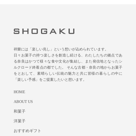
祥樂には「楽しい兆し」という想いが込められています。
日々お菓子の持つ楽しさを創造し続ける、わたしたちの拠点であ
る奈良はかつて様々な食や文化が集結し、また発信地となったシ
ルクロード終着点の都でした。 そんな古都・奈良の地からお菓子
をとおして、素晴らしい伝統の魅力と共に皆様の暮らしの中に
「楽しい予感」をご提案したいと想います。
HOME
ABOUT US
和菓子
洋菓子
おすすめギフト