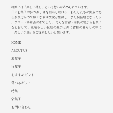
祥樂には「楽しい兆し」という想いが込められています。
日々お菓子の持つ楽しさを創造し続ける、わたしたちの拠点であ
る奈良はかつて様々な食や文化が集結し、また発信地となったシ
ルクロード終着点の都でした。 そんな古都・奈良の地からお菓子
をとおして、素晴らしい伝統の魅力と共に皆様の暮らしの中に
「楽しい予感」をご提案したいと想います。
HOME
ABOUT US
和菓子
洋菓子
おすすめギフト
選べるギフト
特集
袋菓子
お問い合わせ