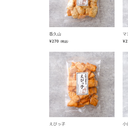
香久山
マ
¥270
¥2
（税込）
えびっ子
小