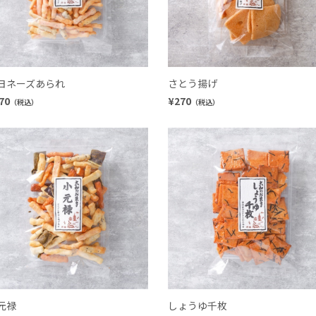
ヨネーズあられ
さとう揚げ
70
¥270
（税込）
（税込）
元禄
しょうゆ千枚