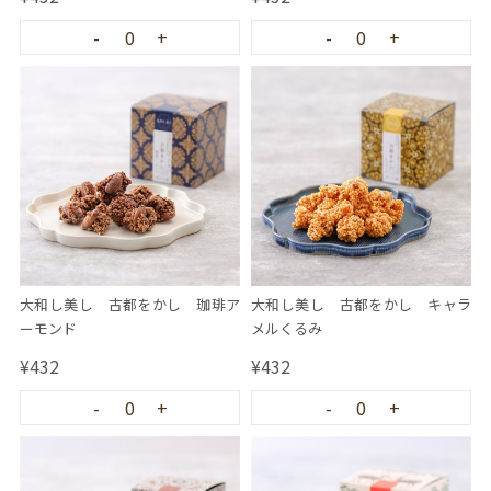
-
0
+
-
0
+
大和し美し 古都をかし 珈琲ア
大和し美し 古都をかし キャラ
ーモンド
メルくるみ
¥432
¥432
-
0
+
-
0
+