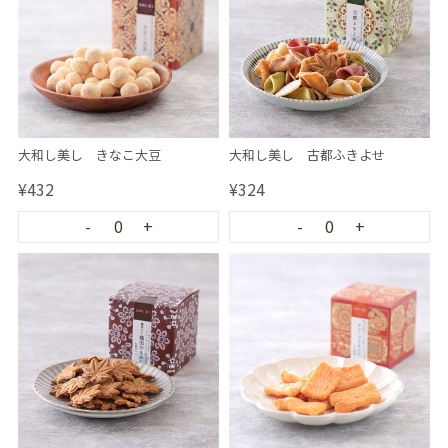
大和し美し きなこ大豆
大和し美し 古都ふきよせ
¥432
¥324
-
0
+
-
0
+