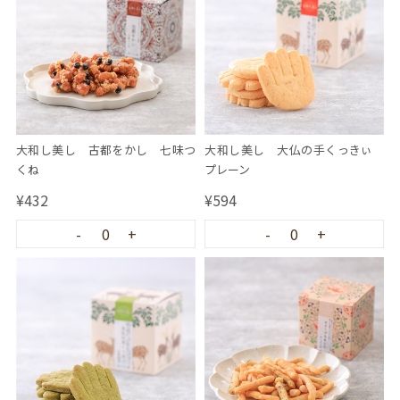
大和し美し 古都をかし 七味つ
大和し美し 大仏の手くっきぃ
くね
プレーン
¥432
¥594
-
0
+
-
0
+