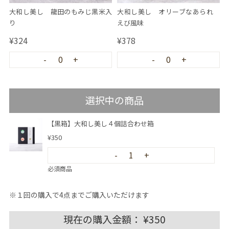
大和し美し 龍田のもみじ黒米入
大和し美し オリーブなあられ
り
えび風味
¥324
¥378
-
0
+
-
0
+
選択中の商品
【黒箱】大和し美し４個詰合わせ箱
¥350
-
1
+
必須商品
※１回の購入で
4
点までご購入いただけます
現在の購入金額：
¥350