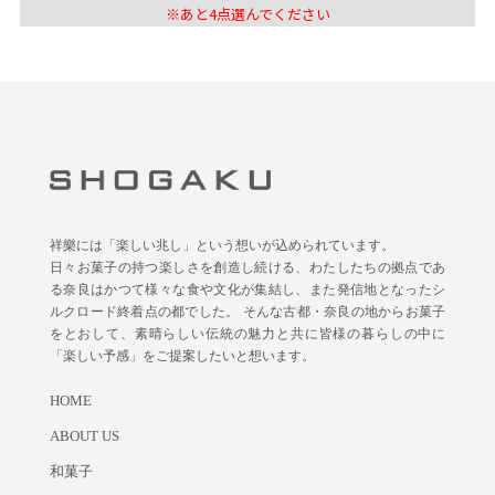
※あと
4
点選んでください
祥樂には「楽しい兆し」という想いが込められています。
日々お菓子の持つ楽しさを創造し続ける、わたしたちの拠点であ
る奈良はかつて様々な食や文化が集結し、また発信地となったシ
ルクロード終着点の都でした。 そんな古都・奈良の地からお菓子
をとおして、素晴らしい伝統の魅力と共に皆様の暮らしの中に
「楽しい予感」をご提案したいと想います。
HOME
ABOUT US
和菓子