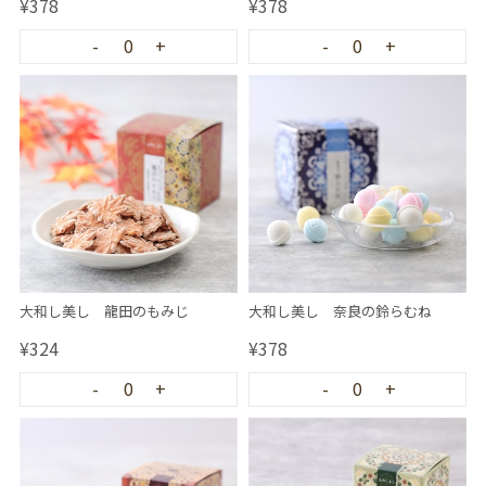
¥378
¥378
-
0
+
-
0
+
大和し美し 龍田のもみじ
大和し美し 奈良の鈴らむね
¥324
¥378
-
0
+
-
0
+